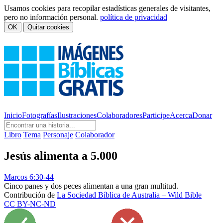
Usamos cookies para recopilar estadísticas generales de visitantes,
pero no información personal.
política de privacidad
OK
Quitar cookies
Inicio
Fotografías
Ilustraciones
Colaboradores
Participe
Acerca
Donar
Libro
Tema
Personaje
Colaborador
Jesús alimenta a 5.000
Marcos 6:30-44
Cinco panes y dos peces alimentan a una gran multitud.
Contribución de
La Sociedad Bíblica de Australia – Wild Bible
CC BY-NC-ND