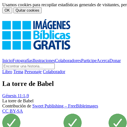
Usamos cookies para recopilar estadísticas generales de visitantes, p
OK
Quitar cookies
Inicio
Fotografías
Ilustraciones
Colaboradores
Participe
Acerca
Donar
Libro
Tema
Personaje
Colaborador
La torre de Babel
Génesis 11:1-9
La torre de Babel
Contribución de
Sweet Publishing – FreeBibleimages
CC BY-SA