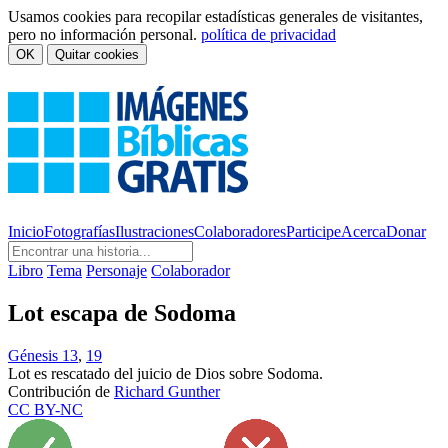
Usamos cookies para recopilar estadísticas generales de visitantes,
pero no información personal.
política de privacidad
OK
Quitar cookies
Inicio
Fotografías
Ilustraciones
Colaboradores
Participe
Acerca
Donar
Libro
Tema
Personaje
Colaborador
Lot escapa de Sodoma
Génesis 13
,
19
Lot es rescatado del juicio de Dios sobre Sodoma.
Contribución de
Richard Gunther
CC BY-NC