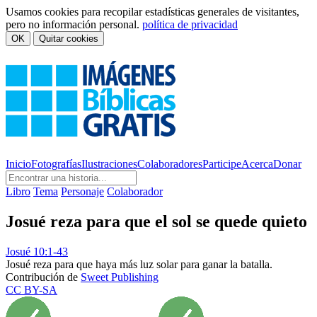
Usamos cookies para recopilar estadísticas generales de visitantes,
pero no información personal.
política de privacidad
OK
Quitar cookies
Inicio
Fotografías
Ilustraciones
Colaboradores
Participe
Acerca
Donar
Libro
Tema
Personaje
Colaborador
Josué reza para que el sol se quede quieto
Josué 10:1-43
Josué reza para que haya más luz solar para ganar la batalla.
Contribución de
Sweet Publishing
CC BY-SA