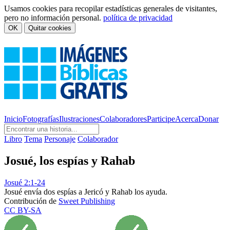
Usamos cookies para recopilar estadísticas generales de visitantes,
pero no información personal.
política de privacidad
OK
Quitar cookies
Inicio
Fotografías
Ilustraciones
Colaboradores
Participe
Acerca
Donar
Libro
Tema
Personaje
Colaborador
Josué, los espías y Rahab
Josué 2:1-24
Josué envía dos espías a Jericó y Rahab los ayuda.
Contribución de
Sweet Publishing
CC BY-SA