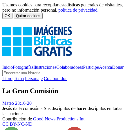
Usamos cookies para recopilar estadísticas generales de visitantes,
pero no información personal.
política de privacidad
OK
Quitar cookies
Inicio
Fotografías
Ilustraciones
Colaboradores
Participe
Acerca
Donar
Libro
Tema
Personaje
Colaborador
La Gran Comisión
Mateo 28:16-20
Jesús da la comisión a Sus discípulos de hacer discípulos en todas
las naciones.
Contribución de
Good News Productions Int.
CC BY-NC-ND