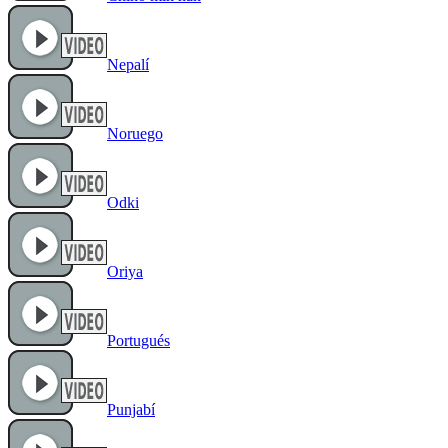
Nepalí
Noruego
Odki
Oriya
Portugués
Punjabí