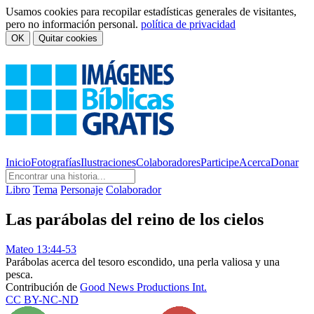
Usamos cookies para recopilar estadísticas generales de visitantes,
pero no información personal.
política de privacidad
OK
Quitar cookies
Inicio
Fotografías
Ilustraciones
Colaboradores
Participe
Acerca
Donar
Libro
Tema
Personaje
Colaborador
Las parábolas del reino de los cielos
Mateo 13:44-53
Parábolas acerca del tesoro escondido, una perla valiosa y una
pesca.
Contribución de
Good News Productions Int.
CC BY-NC-ND