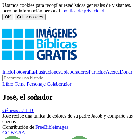
Usamos cookies para recopilar estadísticas generales de visitantes,
pero no información personal.
política de privacidad
OK
Quitar cookies
Inicio
Fotografías
Ilustraciones
Colaboradores
Participe
Acerca
Donar
Libro
Tema
Personaje
Colaborador
José, el soñador
Génesis 37:1-10
José recibe una túnica de colores de su padre Jacob y comparte sus
sueños.
Contribución de
FreeBibleimages
CC BY-SA